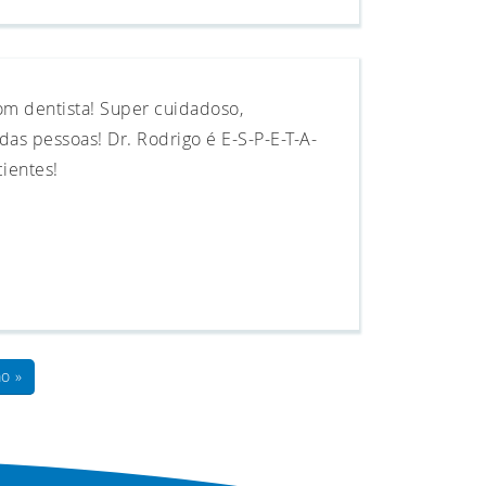
om dentista! Super cuidadoso,
das pessoas! Dr. Rodrigo é E-S-P-E-T-A-
cientes!
o »