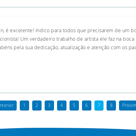
in, é excelente! Indico para todos que precisarem de um b
cionista! Um verdadeiro trabalho de artista ele faz na boca 
rabéns pela sua dedicação, atualização e atenção com os pa
nterior
1
2
3
4
5
6
7
8
Próxim