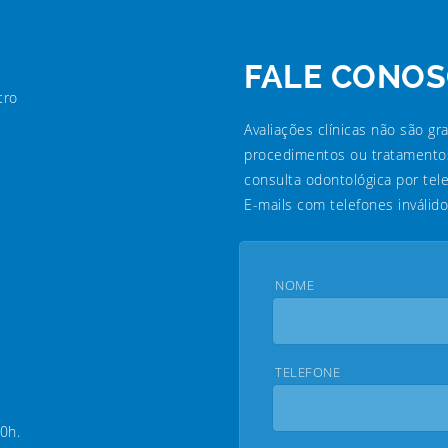
FALE CONO
tro
Avaliações clínicas não são gr
procedimentos ou tratamentos
consulta odontológica por te
E-mails com telefones inválid
NOME
TELEFONE
0h.