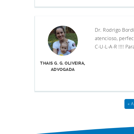
Dr. Rodrigo Bord
atencioso, perfec
C-U-L-A-R !!!! Pa
THAIS G. G. OLIVEIRA,
ADVOGADA
« A